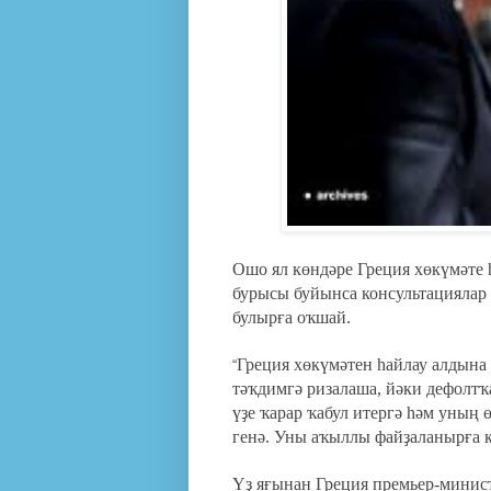
Ошо ял көндәре Греция хөкүмәте
бурысы буйынса консультациялар 
булырға оҡшай.
Греция хөкүмәтен һайлау алдына 
“
тәҡдимгә ризалаша, йәки дефолтҡа
үҙе ҡарар ҡабул итергә һәм уның 
генә. Уны аҡыллы файҙаланырға к
Үҙ яғынан Греция премьер-минис