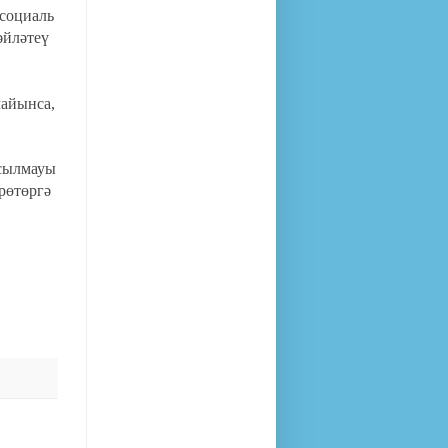
 социаль
әйләтеү
майынса,
асылмауы
өрөтөргә