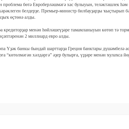
 проблема бөтә Евроберләшмәгә хас булыуын, теләктәшлек һәм
кәрәклеген белдерҙе. Премьер-министр билбауҙарҙы ҡыҫтырып б
ыҙыҡ өҫтөнә алды.
ра кредиторҙар менән һөйләшеүҙәре тамамланыуын көтөп тә тор
 иҫәптәренән 2 миллиард евро алды.
опа Үҙәк банкы
бындай шарттарҙа Греция банктары дүшәмбелә 
рға “көтөлмәгән хәлдәргә” әҙер булырға, үҙҙәре менән ҡулаҡса й