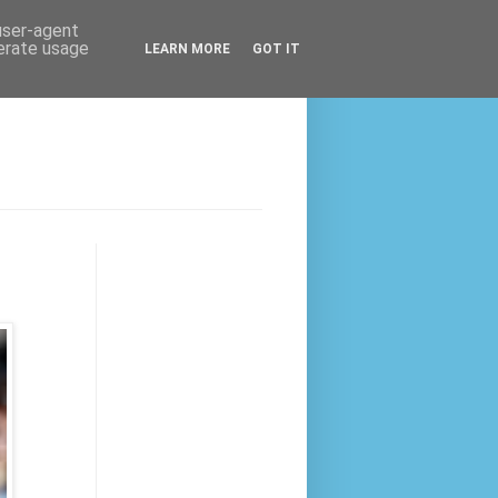
 user-agent
nerate usage
LEARN MORE
GOT IT