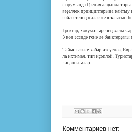
форумында Греция алдында торған
ғәҙеллек принциптарына ҡайтыу 
сәйәсетенең киләсәге юҡлығын һ
Гректар, хөкүмәттәренең халыҡ-а
3 көн эсендә генә лә банктарҙағы
Таймс гәзите хәбәр итеүенсә,
Евр
ла ихтимал, тип иҫәпләй. Туриста
кәңәш итәләр.
Комментариев нет: