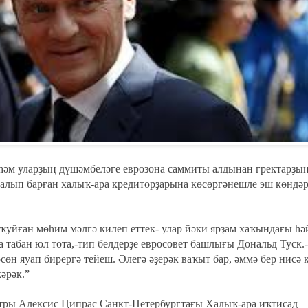
 һәм уларҙың дүшәмбеләге еврозона саммиты алдынан гректарҙы
алып барған халыҡ-ара кредиторҙарына көсөргәнешле эш көндә
ҡуйған мөһим мәлгә килеп еттек- улар йәки ярҙам хаҡындағы һә
 табан юл тота,
-тип белдерҙе евросовет башлығы Дональд Туск.
өсөн яуап бирергә тейеш. Әлегә әҙерәк ваҡыт бар, әммә бер нисә 
әрәк.”
тры Алексис Ципрас Санкт-Петербургтағы Халыҡ-ара иҡтисад