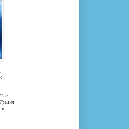
ң
ре
йбәт
-Греция
көн