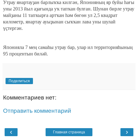
Утрау янартауҙан барлыҡҡа килгән, Японияның яр буйы һағы
уны 2013 йыл аҙағында уҡ тапҡан булған. Шунан бирле утрау
майҙаны 11 тапҡырға артҡан һәм бөгөн ул 2,5 квадрат
километр, янартау ауыҙынан сыҡҡан лава уны шулай
үҫтергән.
Японияла 7 мең самаһы утрау бар, улар ил территорияһының
95 процентын биләй.
Поделиться
Комментариев нет:
Отправить комментарий
‹
›
Главная страница