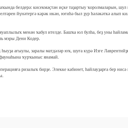
хаҡында белдерә: кисекмәҫтән иҫке таҙартыу ҡоролмаларын, шул
елтәрен йүнәтергә кәрәк икән, юғиһә был ҙур һәләкәткә алып ки
 яуаплылыҡ менән ҡабул ителде. Башҡа юл булһа, беҙ уны һайлам
ль мэры Дени Кодер.
ҡ һыуҙа ағыулы, заралы матдәләр юҡ, шуға күрә Изге Лаврентий
 фаунаһына ҡурҡыныс янамай.
ерацияға ризалыҡ бирҙе. Элекке кабинет, һайлауҙарға бер нисә
ы.