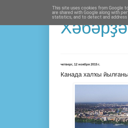
This site uses cookies from Google to 
are shared with Google along with per
statistics, and to detect and address
Хәбәрҙә
четверг, 12 ноября 2015 г.
Канада халҡы йылғаны