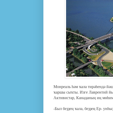
Монреаль һәм ҡала тирәһендә йә
ҡаршы сыҡты. Изге Лаврентий йы
Активистар, Канаданың иң мөһим 
-Был беҙҙең ҡала, беҙҙең Ер- унһ