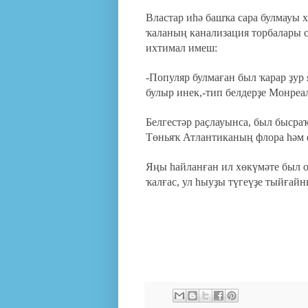
Властар иһә башҡа сара булмауы 
ҡаланың канализация торбалары с
ихтимал имеш:
-Популяр булмаған был ҡарар ҙур
булыр инек,-тип белдерҙе Монреа
Белгестәр раҫлауынса, был бысра
Төньяҡ Атлантиканың флора һәм
Яңы һайланған ил хөкүмәте был оп
ҡалғас, ул һыуҙы түгеүҙе тыйғайн