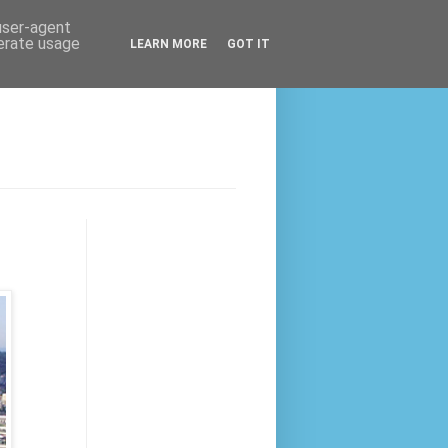
 user-agent
nerate usage
LEARN MORE
GOT IT