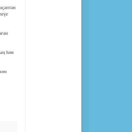
 иҫәптән
леүе
аған
ҙың һәм
 көн