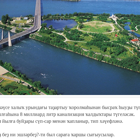
шәүсе халыҡ урындағы таҙартыу ҡоролмаһынан бысраҡ һыуҙы тү
лғаһына 8 миллиард литр канализация ҡалдыҡтары түгеләсәк.
йылға буйҙары сүп-сар менән ҡапланыр, тип хәүефләнә.
ыҙ беҙ ни эшләрбеҙ?-ти был сараға ҡаршы сығыусылар.