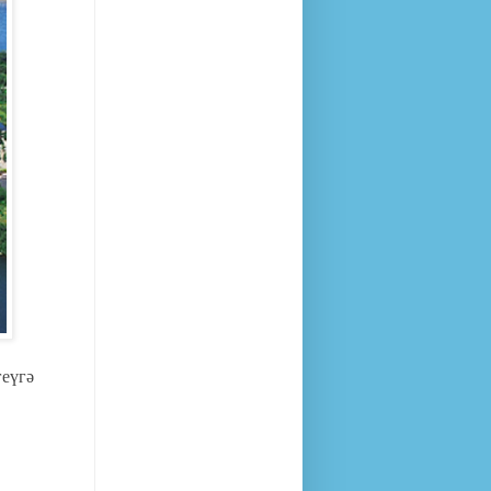
геүгә