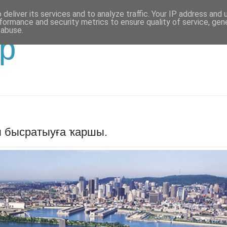
deliver its services and to analyze traffic. Your IP address and
formance and security metrics to ensure quality of service, ge
 abuse.
р
 бысратыуға ҡаршы.