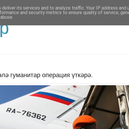
deliver its services and to analyze traffic. Your IP address and
formance and security metrics to ensure quality of service, ge
 abuse.
р
лә гуманитар операция үткәрә.