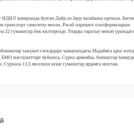
ыт ИДИЛ ҡамауында булған Дайр-әз-Заур ҡалаһына оҙатыла. Бөгө
рби-транспорт самолеты менән, Рәсәй парашют платформаларын
на 22 гуманитар йөк килтерелде. Уларҙы таратыу менән урындағ
йошмалар хөкүмәт ғәскәрҙәре ҡамауындағы Мадайяға аҙна эсен
. БМО мәғлүмәттәре буйынса, Сүриә армияһы, боевиктар ҡамауҙ
н. Сүриәлә 13,5 миллион кеше гуманитар ярҙамға мохтаж.
ий