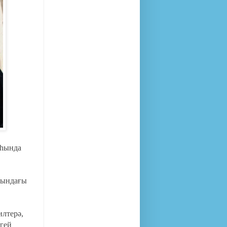
аһында
лындағы
илтерә,
ргей