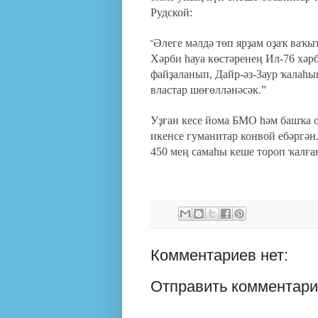
Рудской:
Әлеге мәлдә төп ярҙам оҙаҡ ваҡ
“
Хәрби һауа көстәренең Ил-76 хә
файҙаланып, Дайр-әз-Заур ҡалаһы
властар шөғөлләнәсәк.”
Уҙған кесе йома БМО һәм башҡа о
икенсе гуманитар конвой ебәргән
450 мең самаһы кеше тороп ҡалға
Комментариев нет:
Отправить комментар