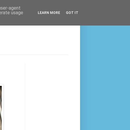
 user-agent
nerate usage
LEARN MORE
GOT IT