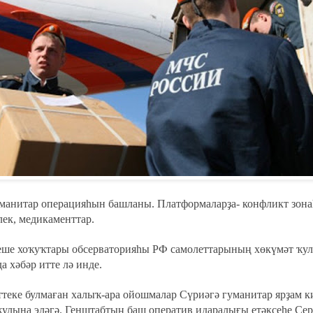
уманитар операцияһын башланы. Платформаларҙа- конфликт зон
лек, медикаменттар.
еше хоҡуҡтары обсерваторияһы РФ самолеттарының хөкүмәт ҡу
 хәбәр итте лә инде.
ттеке булмаған халыҡ-ара ойошмалар Сүриәгә гуманитар ярҙам к
улына эләгә. Генштабтың баш оператив идаралығы етәксеһе Се