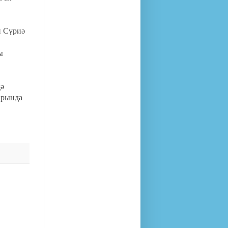
н Сүриә
ы
дә
арында