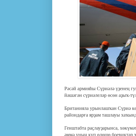
Рәсәй армияһы Сүриәлә үҙенең г
йәшәгән сүриәлеләр өсөн аҙыҡ-тү
Британияла урынлашҡан Сүриә к
райондарға ярҙам ташлауы хаҡында
Генштабта раҫлауҙарынса, хөкүмә
әммә уның күп өлөшө боевиктар ҡ