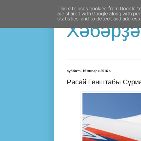
This site uses cookies from Google to 
are shared with Google along with per
statistics, and to detect and address
Хәбәрҙә
суббота, 16 января 2016 г.
Рәсәй Генштабы Сүриә