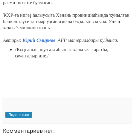
рәсми рөхсәте булмаған.
ҠХР-ға нигеҙ һалыусыға Хэнань провинцияһында ҡуйылған
һәйкәл тәүге тапҡыр уҙған аҙнала баҫылып сыҡты. Уның
хаҡы- 3 миллион юань.
Авторы:
Юрий Смирнов
AFP материалдары буйынса.
/Ҡыҙғаныс, шул аҡсаһын ас халыҡҡа таратһа,
сауап алыр ине./
Поделиться
Комментариев нет: