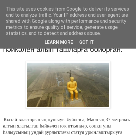
This site uses cookies from Google to deliver its services
Хәбәрҙәр
and to analyze traffic. Your IP address and user-agent are
shared with Google along with performance and security
metrics to ensure quality of service, generate usage
statistics, and to detect and address abuse.
воскресенье, 10 января 2016 г.
Ҡытай властары Маоның ғәләмәт ҙур
LEARN MORE
GOT IT
һәйкәлен алып ташларға бойорған.
Ҡытай властарының ҡушыуы буйынса, Маоның 37 метрлыҡ
алтын ялатылған һәйкәлен юҡ иткәндәр, сөнки уны
һалыусының ундай ҙурлыҡтағы статуя урынлаштырыуға