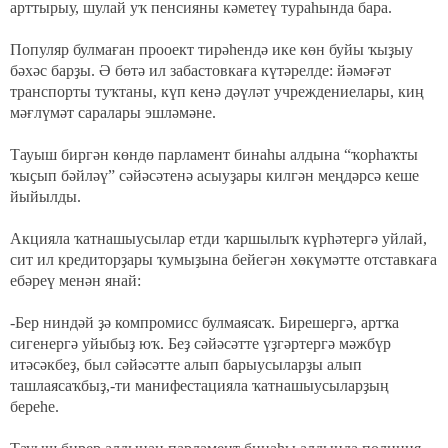
арттырыу, шулай уҡ пенсияны кәметеү тураһында бара.
Популяр булмаған прооект тирәһендә ике көн буйы ҡыҙыу
бәхәс барҙы. Ә бөтә ил забастовкаға күтәрелде: йәмәғәт
транспорты туҡтаны, күп кенә дәүләт учреждениелары, киң
мәғлүмәт саралары эшләмәне.
Тауыш биргән көндө парламент бинаһы алдына “ҡорһаҡты
ҡыҫып бәйләү
”
сәйәсәтенә асыуҙары килгән меңдәрсә кеше
йыйылды.
Акцияла ҡатнашыусылар етди ҡаршылыҡ күрһәтергә уйлай,
сит ил кредиторҙары ҡумыҙына бейегән хөкүмәтте отставкаға
ебәреү менән янай:
-Бер ниндәй ҙә компромисс булмаясаҡ. Бирешергә, артҡа
сигенергә уйыбыҙ юҡ. Беҙ сәйәсәтте үҙгәртергә мәжбүр
итәсәкбеҙ, был сәйәсәтте алып барыусыларҙы алып
ташлаясаҡбыҙ,-ти манифестацияла ҡатнашыусыларҙың
береһе.