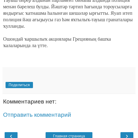
Тауыш бирер алдынан парламент бинаһы алдында полиция
менән бәрелеш булды. Йәштәр тәртип һағында тороусыларға
яндырғыс ҡатнашма һалынған шешәләр ырғытты. Яуап итеп
полиция йәш ағыҙыусы газ һәм яҡтылыҡ-тауыш гранаталары
ҡулланды.
Ошондай ҡаршылыҡ акциялары Грецияның башҡа
ҡалаларында ла үтте.
Поделиться
Комментариев нет:
Отправить комментарий
‹
›
Главная страница