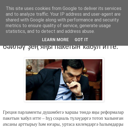
This site uses cookies from Google to deliver its services
Хәбәрҙәр
and to analyze traffic. Your IP address and user-agent are
shared with Google along with performance and security
metrics to ensure quality of service, generate usage
statistics, and to detect and address abuse.
понедельник, 9 мая 2016 г.
Греция: парламент “ҡорһаҡты ҡыҫып
LEARN MORE
GOT IT
бәйләү”ҙең яңы пакетын ҡабул итте.
Греция парламенты дүшәмбегә ҡаршы төндә яңы реформалар
пакетын ҡабул итте – һүҙ социаль түләүҙәргә тотоп ҡалынған
аҡсаны арттырыу һәм юғары, уртаса килемдәргә һалымдарҙы