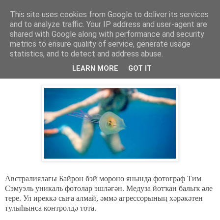
This site uses cookies from Google to deliver its services
Хәбәрҙәр
and to analyze traffic. Your IP address and user-agent are
shared with Google along with performance and security
metrics to ensure quality of service, generate usage
statistics, and to detect and address abuse.
четверг, 9 июня 2016 г.
Медуза эсендәге тормош.
LEARN MORE
GOT IT
Австралиялағы Байрон бэй мороно янында фотограф Тим
Сэмуэль уникаль фотолар эшләгән. Медуза йотҡан балыҡ әле
тере. Ул иреккә сыға алмай, әммә агрессорының хәрәкәтен
тулыһынса контролдә тота.