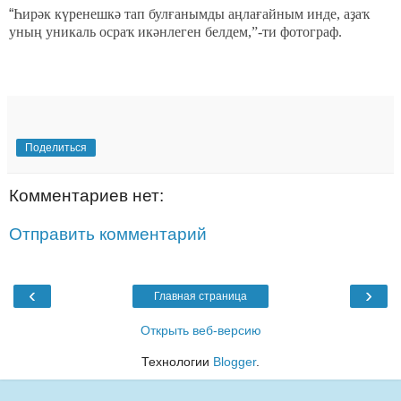
“
Һирәк күренешкә тап булғанымды аңлағайным инде, аҙаҡ
уның уникаль осраҡ икәнлеген белдем,”-ти фотограф.
Поделиться
Комментариев нет:
Отправить комментарий
‹
›
Главная страница
Открыть веб-версию
Технологии
Blogger
.