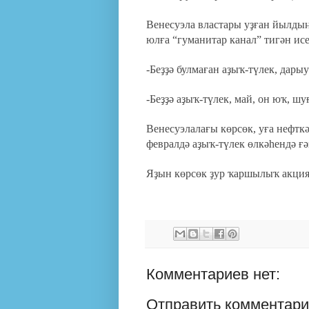
Венесуэла властары уҙған йылдың
юлға “гуманитар канал” тигән ис
-Беҙҙә булмаған аҙыҡ-түлек, дары
-Беҙҙә аҙыҡ-түлек, май, он юҡ, шу
Венесуэлалағы көрсөк, уға нефткә
февралдә аҙыҡ-түлек өлкәһендә ғә
Яҙын көрсөк ҙур ҡаршылыҡ акция
Комментариев нет:
Отправить комментар