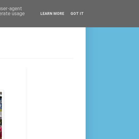
 user-agent
nerate usage
LEARN MORE
GOT IT