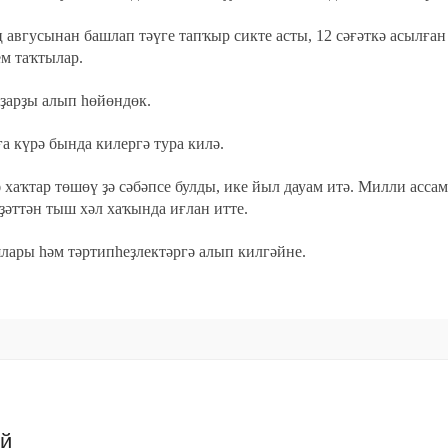
 авгусынан башлап тәүге тапҡыр сикте асты, 12 сәғәткә асылған
ем таҡтылар.
уҙарҙы алып һөйөндөк.
ға күрә бында килергә тура килә.
 хаҡтар төшөү ҙә сәбәпсе булды, ике йыл дауам итә. Милли асса
ҙәттән тыш хәл хаҡында иғлан итте.
лары һәм тәртипһеҙлектәргә алып килгәйне.
ий