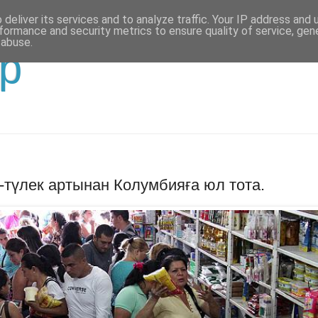
deliver its services and to analyze traffic. Your IP address and
formance and security metrics to ensure quality of service, ge
 abuse.
р
-түлек артынан Колумбияға юл тота.