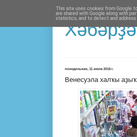
This site uses cookies from Google to 
are shared with Google along with per
statistics, and to detect and address
Хәбәрҙә
понедельник, 11 июля 2016 г.
Венесуэла халҡы аҙыҡ