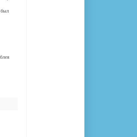
 был
мблея