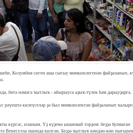
шеһе, Колумбия сиген аша сығыу мөмкинлегенән файҙаланып, 
ы.
нда, бөтә нәмәгә ҡытлыҡ - айырыуса аҙыҡ-түлек һәм дарыуҙарға.
ус рәүештә килеүселәр ҙә был мөмкинлектән файҙаланып ҡалырғ
ҡты күргәс, иланым. Үҙ күҙемә ышанмай торҙом: беҙҙә булмаған
бөтә Венесуэла ошонда килгән. Беҙҙә ҡытлыҡ көндән-көн нығыраҡ