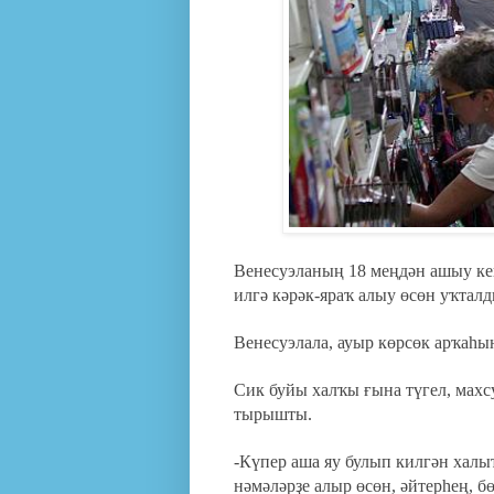
Венесуэланың 18 меңдән ашыу ке
илгә кәрәк-яраҡ алыу өсөн уҡталд
Венесуэлала, ауыр көрсөк арҡаһы
Сик буйы халҡы ғына түгел, махс
тырышты.
-Күпер аша яу булып килгән халы
нәмәләрҙе алыр өсөн, әйтерһең, 