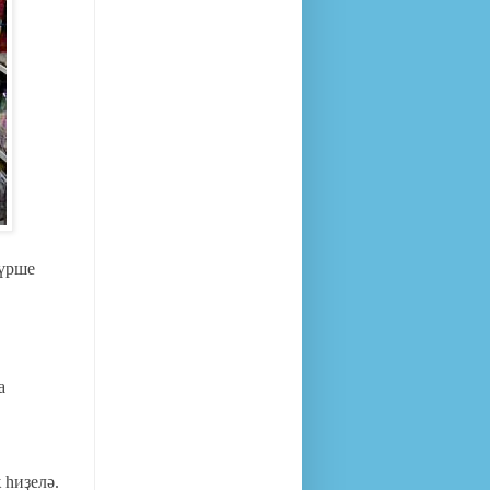
күрше
а
 һиҙелә.