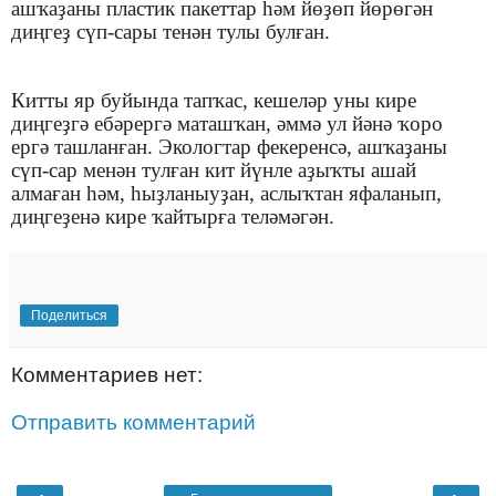
ашҡаҙаны пластик пакеттар һәм йөҙөп йөрөгән
диңгеҙ сүп-сары тенән тулы булған.
Китты яр буйында тапҡас, кешеләр уны кире
диңгеҙгә ебәрергә маташҡан, әммә ул йәнә ҡоро
ергә ташланған. Экологтар фекеренсә, ашҡаҙаны
сүп-сар менән тулған кит йүнле аҙыҡты ашай
алмаған һәм, һыҙланыуҙан, аслыҡтан яфаланып,
диңгеҙенә кире ҡайтырға теләмәгән.
Поделиться
Комментариев нет:
Отправить комментарий