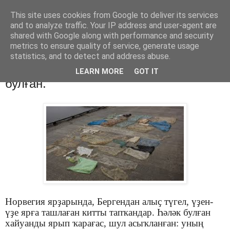
This site uses cookies from Google to deliver its services
Хәбәрҙәр
and to analyze traffic. Your IP address and user-agent are
shared with Google along with performance and security
metrics to ensure quality of service, generate usage
statistics, and to detect and address abuse.
суббота, 4 февраля 2017 г.
Кит пластик пакеттар йотоп һәләк
LEARN MORE
GOT IT
булған.
Норвегия ярҙарында, Бергендан алыҫ түгел, үҙен-
үҙе ярға ташлаған китты тапҡандар. Һәләк булған
хайуанды ярып ҡарағас, шул асыҡланған: уның