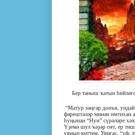
Бер таныш ҡатын һөйләгә
“Матур зәңгәр донъя, ундай
фәрештәләр минән имтихан а
һуңынан “Нун” сүрәләре хаҡы
Үҙемә шул ҡәҙәр оят, ер тиш
уянып киттем. Уянғас, “уф, 