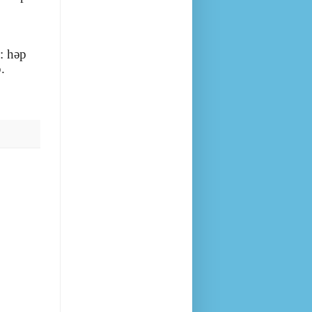
: һәр
.