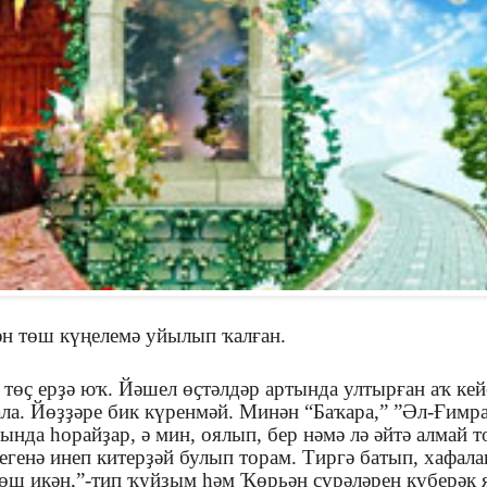
н төш күңелемә уйылып ҡалған.
 төҫ ерҙә юҡ. Йәшел өҫтәлдәр артында ултырған аҡ ке
ла. Йөҙҙәре бик күренмәй. Минән “Баҡара,” ”Әл-Ғимра
нда һорайҙар, ә мин, оялып, бер нәмә лә әйтә алмай т
егенә инеп китерҙәй булып торам. Тиргә батып, хафал
төш икән,”-тип ҡуйҙым һәм Ҡөрьән сүрәләрен күберәк 