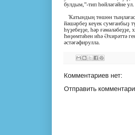
булдым,”-тип һөйләгәйне ул.
Ҡатындың төшөн тыңлағас, 
йәшәрбеҙ кеүек сумғанбыҙ т
һүҙебеҙҙе, һәр ғәмәләбеҙҙе, 
Һөҙөмтәһен иһә Әхирәттә ген
әстәғәфирулла.
Комментариев нет:
Отправить комментар