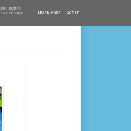
 user-agent
nerate usage
LEARN MORE
GOT IT