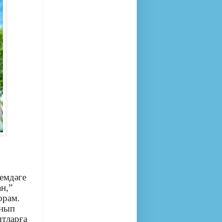
йемдәге
н,”
орам.
анып
ятларға