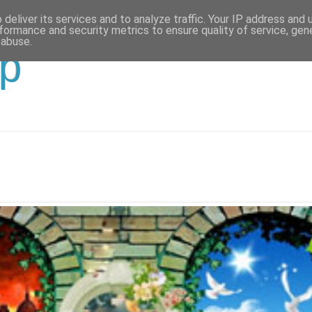
deliver its services and to analyze traffic. Your IP address and
formance and security metrics to ensure quality of service, ge
 abuse.
р