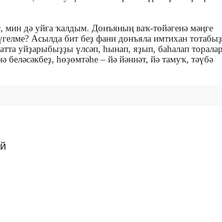
мин дә уйға ҡалдым. Донъяның ваҡ-төйәгенә мәңге
үгелме? Асылда бит беҙ фани донъяла имтихан тотабыҙ
хатта уйҙарыбыҙҙы үлсәп, һынап, яҙып, баһалап торалар
ә беләсәкбеҙ, һөҙөмтәһе – йә йәннәт, йә тамуҡ, тәүбә
ий