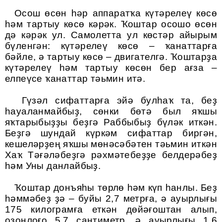
Осош өсөн һәр аппаратҡа күтәрелеү көсө
һәм тартыу көсө кәрәк. Ҡоштар осошо өсөн
дә кәрәк ул. Самолетта ул көстәр айырым
бүленгән: күтәрелеү көсө – ҡанаттарға
бәйле, ә тартыу көсө – двигателгә. Ҡоштарҙа
күтәрелеү һәм тартыу көсөн бер ағза –
елпеүсе ҡанаттар тәьмин итә.
Гүзәл сифаттарға эйә булһаҡ та, беҙ
һауаланмайбыҙ, сөнки бөтә был яҡшы
яҡтарыбыҙҙы беҙгә Раббыбыҙ бүләк иткән.
Беҙгә шундай күркәм сифаттар биргән,
кешеләрҙең яҡшы мөнәсәбәтен тәьмин иткән
Хаҡ Тәғәләбеҙгә рәхмәтебеҙҙе белдерәбеҙ
һәм Уны данлайбыҙ.
Ҡоштар донъяһы төрлө һәм күп һанлы. Беҙ
һәммәбеҙ ҙә – буйы 2,7 метрға, ә ауырлығы
175 килограмға еткән дөйәғоштан алып,
оҙонлоғо 5,7 сантиметр, ә ауырлығы 1,6