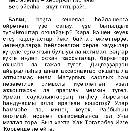
Бер эйелһә – зөбәржәттәр яна!
Бер эйелһә
–
яҡут ялтырай!..
Бәлки, һеҙгә кешеләр һөйләшергә
өйрәткән, үҙе сағыу, үҙе бытылдыҡ
тутыйғоштар оҡшайҙыр? Ҡара йәшен кеүек
етеҙ ҡарлуғастар йәки байтаҡ әкиәттәрҙә,
легендаларҙа һөйләнелгән серле ҡауҙылар
күңелегеҙгә яҡын булыуы ла ихтимал. Зәңгәр
күкте иңләп осҡан ҡарсығалар, бөркөттәр
оҡшаһа ла ғәжәп түгел. Диңгеҙҙәрҙән
айырылғыһыҙ ап-аҡ аҡсарлаҡтар оҡшаһа ла
аптырамаҫ инем. Матурлыҡ, сафлыҡ һәм
нәзәкәтлек символы иҫәпләнгән гүзәл
аҡҡоштарҙы ла яратмау мөмкин түгел.
Урман, сауҡалыҡтарҙың тиңһеҙ йырсыһы
һандуғасмы әллә яратҡан ҡошоғоҙ? Улар
һәммәһе лә, минең кеүек, Раббыһын
онотмай, иҫенән сығармайынса гел Уны
маҡтап тора. Был хаҡта Хаҡ Тәғәләбеҙ Изге
Ҡөрьәндә лә әйтә
: