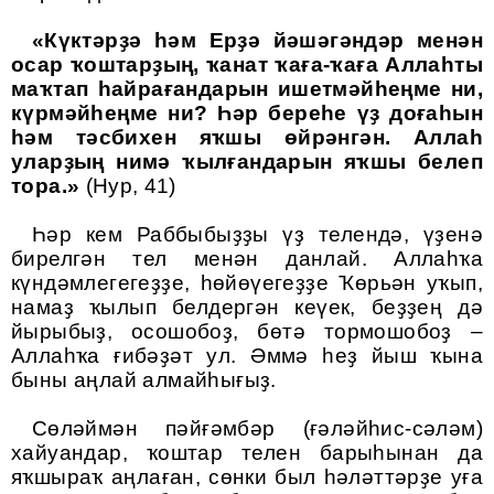
«
Күктәрҙә һәм Ерҙә йәшәгәндәр менән
осар ҡоштарҙың, ҡанат ҡаға-ҡаға Аллаһты
маҡтап һайрағандарын ишетмәйһеңме ни,
күрмәйһеңме ни
?
Һәр береһе үҙ доғаһын
һәм тәсбихен яҡшы өйрәнгән. Аллаһ
уларҙың нимә ҡылғандарын яҡшы белеп
тора.
»
(
Нур
, 41)
Һәр кем Раббыбыҙҙы үҙ телендә, үҙенә
бирелгән тел менән данлай
.
Аллаһҡа
күндәмлегегеҙҙе, һөйөүегеҙҙе Ҡөрьән уҡып,
намаҙ ҡылып белдергән кеүек, беҙҙең дә
йырыбыҙ, осошобоҙ, бөтә тормошобоҙ –
Аллаһҡа ғибәҙәт ул
.
Әммә һеҙ йыш ҡына
быны аңлай алмайһығыҙ
.
Сөләймән пәйғәмбәр (ғәләйһис-сәләм)
хайуандар, ҡоштар телен барыһынан да
яҡшыраҡ аңлаған, сөнки был һәләттәрҙе уға