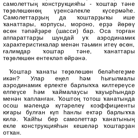
самолеттың конструкцияһы - ҡоштар тәне
төҙөлөшөнөң үҙенсәлекле күсермәһе
.
Самолеттарҙың да ҡоштарҙыҡы ише
ҡанаттары, корпусы, мороно, ерҙә йөрөү
өсөн тәпәйҙәре
(шасси)
бар
.
Оса торған
аппараттарҙы шундай уҡ
аэродинами
к
характеристик
алар менән тәьмин итеү өсөн,
ғалимдар ҡоштар тәне, ҡанаттары
төҙөлөшөн ентекләп өйрәнә.
Ҡоштар ҡанаты төҙөлөшөн беләһегеҙме
икән
?
Улар еңел һәм һығылмалы
аэродинами
к ерлекте барлыҡҡа килтереүсе
елпеүсе һәм ҡаймалаусы ҡауырһындар
менән ҡапланған
.
Ҡоштоң тотош ҡанатында
осош мәлендә күтәрелеү коэффициенты
юғары булған күп һанлы ектәр барлыҡҡа
килә
.
Ҡайһы бер самолеттар ҡанатының
екле конструкцияһын кешеләр ҡоштарҙан
отҡан.