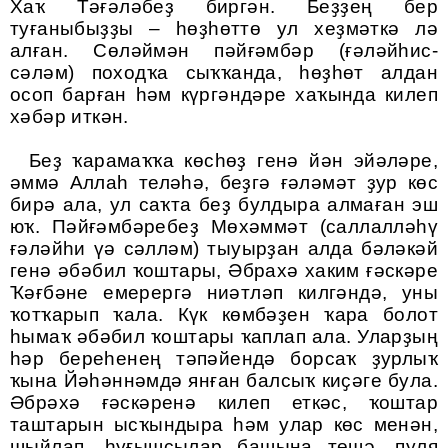
Хаҡ Тәғәләбеҙ биргән
.
Беҙҙең бер
туғаныбыҙҙы – һөҙһөттө ул хеҙмәткә лә
алған. Сөләймән пәйғәмбәр (ғәләйһис-
сәләм) походҡа сыҡҡанда, һөҙһөт алдан
осоп барған һәм күргәндәре хаҡында килеп
хәбәр иткән.
Беҙ ҡарамаҡҡа көсһөҙ генә йән эйәләре,
әммә Аллаһ теләһә, беҙгә ғәләмәт ҙур көс
бирә ала, ул саҡта беҙ булдыра алмаған эш
юҡ. Пәйғәмбәребеҙ Мөхәммәт (саллалләһү
ғәләйһи үә сәлләм) тыуырҙан алда бәләкәй
генә әбәбил ҡоштары, Әбрахә хаким ғәскәре
Ҡәғбәне емерергә ниәтләп килгәндә, уны
ҡотҡарып ҡала. Күк көмбәҙен ҡара болот
һымаҡ әбәбил ҡоштары ҡаплап ала. Уларҙың
һәр береһенең тәпәйендә борсаҡ ҙурлыҡ
ҡына Йәһәннәмдә янған балсыҡ киҫәге була.
Әбрәхә ғәскәренә килеп еткәс, ҡоштар
таштарын ысҡындыра һәм улар көс менән,
шыйлап, һуғышсылар башына төшә, пуля