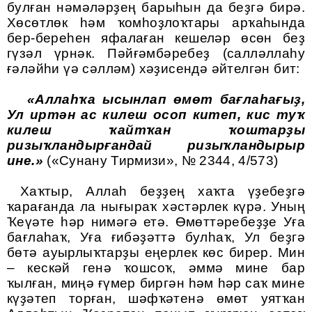
булған нәмәләрҙең барыһын да беҙгә бирә.
Хөсөтлөк һәм ҡомһоҙлоҡтары арҡаһында
бер-береһен яфалаған кешеләр өсөн беҙ
гүзәл үрнәк. Пәйғәмбәребеҙ (салләллаһу
ғәләйһи үә сәлләм) хәҙисендә әйтелгән бит:
«
Аллаһҡа ысынлап өмөт бағлаһағыҙ,
Ул иртән ас килеш осоп китеп, кис туҡ
килеш ҡайтҡан ҡоштарҙы
ризыҡландырғандай ризыҡландырыр
ине.
»
(«Сунану Тирмизи», № 2344, 4/573)
Хаҡтыр, Аллаһ беҙҙең хаҡта үҙебеҙгә
ҡарағанда ла нығыраҡ хәстәрлек күрә. Уның
Ҡеүәте һәр нимәгә етә. Өмөттәребеҙҙе Уға
бағлаһаҡ, Уға ғибәҙәттә булһаҡ, Ул беҙгә
бөтә ауырлыҡтарҙы еңерлек көс бирер. Мин
– кескәй генә ҡошсоҡ, әммә мине бар
ҡылған, миңә ғүмер биргән һәм һәр саҡ мине
күҙәтеп торған, шәфҡәтенә өмөт уятҡан