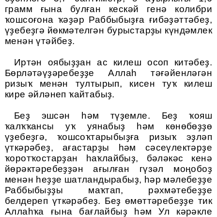
грамм ғына булған кескәй генә колибри
ҡошсоғона ҡәҙәр Раббыбыҙға ғибәҙәттәбеҙ,
үҙебеҙгә йөкмәтелгән бурыстарҙы күндәмлек
менән үтәйбеҙ.
Иртән оябыҙҙан ас килеш осоп китәбеҙ.
Бөрләтәүҙәребеҙҙе Аллаһ тәғәйенләгән
ризыҡ менән тултырып, кисен туҡ килеш
кире әйләнеп ҡайтабыҙ.
Беҙ эшсән һәм түҙемле. Беҙ ҡояш
ҡалҡҡансы уҡ уянабыҙ һәм көнөбөҙҙө
үҙебеҙгә, ҡошсоҡтарыбыҙға ризыҡ эҙләп
үткәрәбеҙ, ағастарҙы һәм сәсеүлектәрҙе
ҡоротҡостарҙан һаҡлайбыҙ, бәләкәс кенә
йөрәктәребеҙҙән ағылған гүзәл моңобоҙ
менән һеҙҙе шатландырабыҙ, һәр мәлебеҙҙе
Раббыбыҙҙы маҡтап, рәхмәтебеҙҙе
белдереп үткәрәбеҙ. Беҙ өмөттәребеҙҙе тик
Аллаһҡа ғына бағлайбыҙ һәм Ул кәрәкле