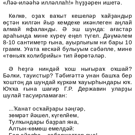
«Ләә-иләәһә илләллаһ!» һүҙҙәрен ишетә.
Көлкө, оҙаҡ ваҡыт кешеләр ҡайҙандыр
өҫтән килгән йыр кемдеке икәнлеген аңлай
алмай яфаланды. Ә эш шунда: ағастар
араһында мине күреү еңел түгел. Дәүмәлем
8-10 сантиметр ғына, ауырлығым ни бары 10
грамм. Уғата кескәй булыуым сәбәпле, мине
«төньяҡ колибрийы» тип йөрөтәләр.
Ә һеҙгә ниндәй ҡош нығыраҡ оҡшай?
Бәлки
,
тауистыр
?
Тәбиғәттә унан башҡа бер
ҡоштоң да шундай күркәм ҡауырһындары юҡ.
Юҡҡа ғына шағир
Г.Р. Державин
уларҙы
шулай тасуирламаған
:
...Ҡанат осҡайҙары зәңгәр,
зөмрәт йәшел, күгелйем,
Тулҡындары баҙрап яна,
Алтын-көмөш емелдәй: