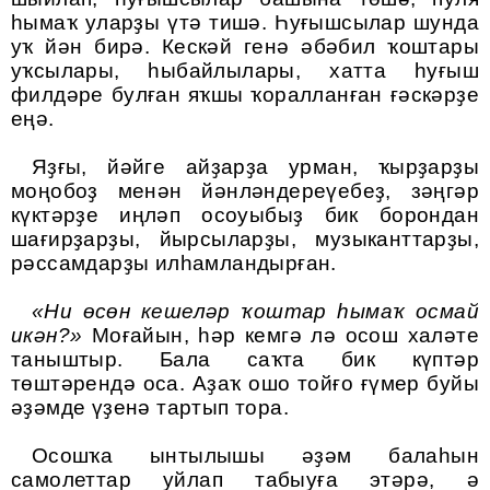
һымаҡ уларҙы үтә тишә. Һуғышсылар шунда
уҡ йән бирә. Кескәй генә әбәбил ҡоштары
уҡсылары, һыбайлылары, хатта һуғыш
филдәре булған яҡшы ҡоралланған ғәскәрҙе
еңә.
Яҙғы, йәйге айҙарҙа урман, ҡырҙарҙы
моңобоҙ менән йәнләндереүебеҙ, зәңгәр
күктәрҙе иңләп осоуыбыҙ бик борондан
шағирҙарҙы, йырсыларҙы, музыканттарҙы,
рәссамдарҙы илһамландырған.
«Ни өсөн кешеләр ҡоштар һымаҡ осмай
икән?»
Моғайын, һәр кемгә лә осош халәте
таныштыр. Бала саҡта бик күптәр
төштәрендә оса. Аҙаҡ ошо тойғо ғүмер буйы
әҙәмде үҙенә тартып тора
.
Осошҡа ынтылышы әҙәм балаһын
самолеттар уйлап табыуға этәрә, ә