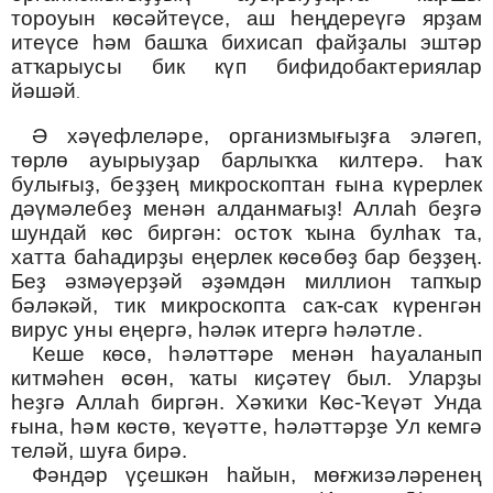
тороуын көсәйтеүсе, аш һеңдереүгә ярҙам
итеүсе һәм башҡа бихисап файҙалы эштәр
атҡарыусы бик күп бифидобактериялар
йәшәй
.
Ә хәүефлеләре, организмығыҙға эләгеп,
төрлө ауырыуҙар барлыҡҡа килтерә. Һаҡ
булығыҙ, беҙҙең микроскоптан ғына күрерлек
дәүмәлебеҙ менән алданмағыҙ!
Алла
һ беҙгә
шундай көс биргән: остоҡ ҡына булһаҡ та,
хатта баһадирҙы еңерлек көсөбөҙ бар беҙҙең.
Беҙ әзмәүерҙәй әҙәмдән миллион тапҡыр
бәләкәй, тик микроскопта саҡ-саҡ күренгән
вирус уны еңергә, һәләк итергә һәләтле.
Кеше көсө, һәләттәре менән һауаланып
китмәһен өсөн, ҡаты киҫәтеү был. Уларҙы
һеҙгә Аллаһ биргән. Хәҡиҡи Көс-Ҡеүәт Унда
ғына, һәм көстө, ҡеүәтте, һәләттәрҙе Ул кемгә
теләй, шуға бирә.
Фәндәр үҫешкән һайын, мөғжизәләренең