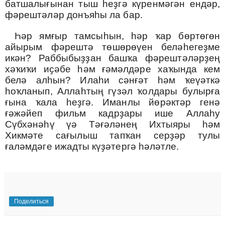
батшалығынан тыш һеҙгә күренмәгән ендәр,
фәрештәләр донъяһы ла бар.
Һәр ямғыр тамсыһын, һәр ҡар бөртөгөн
айырым фәрештә төшөрөүен беләһегеҙме
икән? Раббыбыҙҙан башҡа фәрештәләрҙең
хәҡиҡи иҫәбе һәм ғәмәлдәре хаҡында кем
белә алһын? Илаһи сәнғәт һәм ҡеүәткә
һоҡланып, Аллаһтың гүзәл ҡолдары булырға
ғына ҡала һеҙгә. Иманлы йөрәктәр генә
ғәжәйеп фильм кадрҙары ише Аллаһу
Сүбхәнәһү үә Тәғәләнең Ихтыяры һәм
Хикмәте сағылыш тапҡан серҙәр тулы
ғаләмдәге ижадты күҙәтергә һәләтле.
Поделиться