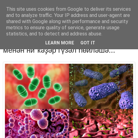
This site uses cookies from Google to deliver its services
Хәбәрҙәр
and to analyze traffic. Your IP address and user-agent are
shared with Google along with performance and security
metrics to ensure quality of service, generate usage
statistics, and to detect and address abuse.
четверг, 9 августа 2018 г.
Күҙгә күренмәгән заттар беҙҙең
LEARN MORE
GOT IT
менән ни ҡәҙәр гүзәл һөйләшә...