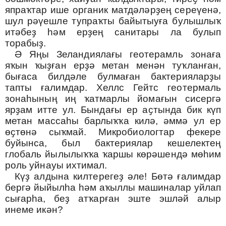
япраҡтар ише органик матдәләрҙең сереүенә,
шул рәүешле тупраҡты байытыуға булышлыҡ
итәбеҙ һәм ерҙең санитары ла булып
торабыҙ.
Ә Яңы Зеландиялағы геотерамль зонаға
яҡын ҡыҙған ерҙә метан менән туҡланған,
бығаса билдәле булмаған бактерияларҙы
тап
ты
ғалимдар. Хеллс Гейтс геотермаль
зонаһының иң ҡатмарлы йомағын сисергә
ярҙам итте ул. Бындағы ер аҫтында бик күп
метан массаһы барлыҡҡа килә, әммә ул ер
өҫтөнә сыҡмай. Микробиологтар фекере
буйынса, был бактериялар кешелектең
глобаль йылылыҡҡа ҡаршы көрәшендә мөһим
роль уйнауы ихтимал.
Күҙ алдына килтерегеҙ әле
!
Бөтә ғалимдар
бергә йыйылһа һәм аҡыллы машиналар уйлап
сығарһа, беҙ атҡарған эште эшләй алыр
инеме икән
?