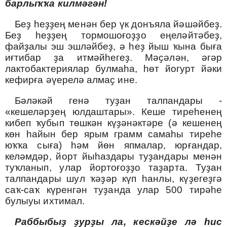
барлыҡҡа килмәгән!
Беҙ һеҙҙең менән бер үк донъяла йәшәйбеҙ.
Беҙ һеҙҙең тормошоғоҙҙо еңеләйтәбеҙ,
файҙалы эш эшләйбеҙ, ә һеҙ йыш ҡына быға
иғтибар ҙа итмәйһегеҙ. Мәҫәлән, әгәр
лактобактериялар булмаһа, һөт йогурт йәки
кефирға әүерелә алмаҫ ине.
Бәләкәй генә туҙан талпандары -
«кешеләрҙең юлдаштары». Кеше тиреһенең
кибеп ҡубып төшкән күҙәнәктәре (ә кешенең
көн һайын бер ярым грамм самаһы тиреһе
юҡҡа сыға) һәм йөн япмалар, юрғандар,
келәмдәр, йорт йыһаздары туҙандары менән
туҡланып, улар йортоғоҙҙо таҙарта. Туҙан
талпандары шул ҡәҙәр күп һанлы, күҙегеҙгә
саҡ-саҡ күренгән туҙанда улар 500 тирәһе
булыуы ихтимал.
Раббыбыҙ ҙурҙы ла, кескәйҙе лә һис