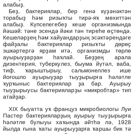
алабыҙ.
Беҙ, бактериялар, бер генә күҙәнәктән
торабыҙ һәм ризыҡты тирә-яҡ мөхиттән
алабыҙ. Күпселегебеҙ кеше организмында
йәшәй: тәне эсендә йәки тән тиреһе өҫтөндә.
Кешеләрҙең һәм хайуандарҙың эсәктәрендәге
файҙалы бактериялар ризыҡты дөрөҫ
эшкәртергә ярҙам итә, организмды төрлө
ауырыуҙарҙан һаҡлай. Беҙҙең арала
дизентерия, туберкулез, быума йүтәл, ваба,
тиф, ҡарыштырыу, сальмонеллез ише
йоғошло ауырыуҙар тыуҙырырға һәләтле
ҡурҡыныс бактериялар ҙа бар. Ауырыу
тыуҙырыусы бактерияларҙы
«
микробтар
»
тип
атайҙар.
XIX быуатта уҡ француз микробиологы Луи
Пастер бактерияларҙың ауырыу тыуҙырырға
һәләтле булыуы хаҡында әйтһә лә, 1928
йылда ғына ҡаты ауырыуҙарға ҡаршы бик тә