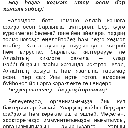
Беҙ һеҙгә хеҙмәт итеү өсөн бар
ҡылынғанбыҙ
!
Ғаләмдәге бөтә нәмәне Аллаһ кешегә
файҙа өсөн барлыҡҡа килтергән
.
Беҙ, күҙгә
күренмәгән бәләкәй генә йән эйәләре, һеҙҙең
тормошоғоҙҙо еңеләйтәбеҙ һәм һеҙгә хеҙмәт
итәбеҙ
. Хатта ауырыу тыу
ҙырыусы микроб
һәм вирустар барлыҡҡа килтереүҙә лә
Аллаһтың хикмәте сағыла – улар
Раббыбыҙҙың язаһы хаҡында иҫкәртә. Улар,
Аллаһтың асыуына һәм язаһына тарымаҫ
өсөн, һәр саҡ Уны иҫтә тотоп, әмеренә
буйһоноп йәшәргә кәрәклекте төшөндөрә.
Һеҙҙең тәнегеҙ
–
һеҙҙең йортоғоҙ
!
Белеүегеҙсә, организмығыҙҙа бик күп
бактериялар йәшәй
.
Уларҙың ҡайһы берҙәре
файҙалы һәм кәрәкле эште эшләй. Мәҫәлән,
эсәктәрегеҙҙә иммунитетығыҙҙы нығытыусы,
организмығыҙҙың ауырыуҙарға ҡаршы