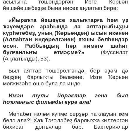
асылына төшөндөргән Изге Ҡөрьән
йәшәйешебеҙҙе бына нисек аңлатып бирә:
«Йыраҡта йәшәүсе халыҡтарға һәм үҙ
ҡәүемдәре араһында ла аяттарыбыҙҙы
күрһәтәбеҙ, уның (Ҡөрьәндең) ысын икәнен
(Аллаһтан индерелгәнен) яҡшы белһендәр
өсөн. Раббыңдың һәр нимәгә шаһит
булғанлығы етмәҫме?»
(Фуссиләт
(Аңлатылды), 53).
Был аяттар төшөрөлгәндә, бер әҙәм дә
беҙҙең барлыҡты белмәне. Изге Ҡөрьән
мөғжизәһе ошо була ла инде.
Иман тулы йөрәктәр генә был
һоҡланғыс фильмды күрә ала!
Мөһабәт ғаләм күпме серҙәр һаҡлауын кем
белә ала?! Хаҡ Тәғәләбеҙ барлыҡҡа килтергән
бихисап донъялар бар. Бактериялар