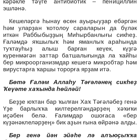
кәрәкле тәүге антибиотик – пенициллин
эшләнә.
Кешеләргә һынау өсөн ауырыуҙар ебәргән
һәм уларҙан ҡотолоу сараларын да бүләк
иткән Раббыбыҙҙың Миһырбанлығы сикһеҙ.
Ғаләмдә яҡшылыҡ һәм яманлыҡ араһында
туҡтауһыҙ алыш барған кеүек, күҙгә
күренмәгән заттар батшалығында ла ҡайһы
бер микроорганизмдар кешегә микробтар һәм
вирустарға ҡаршы торорға ярҙам итә.
Бөтә Ғаләм Аллаһу Тәғәләнең сикһеҙ
Ҡеүәте хаҡында һөйләй!
Беҙҙе юҡтан бар ҡылған Хаҡ Тәғәләбеҙ генә
Үҙе барлыҡҡа килтерелгәндәрҙең хәҡиҡи
иҫәбен белә. Ғалимдар ошоғаса «бер
күҙәнәклеләрҙең» бик аҙын ғына өйрәнә алды.
Бер генә йән эйәһе лә алъюҫыҡҡа