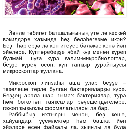
Йәнле тәбиғәт батшалығының үтә лә кескәй
вәкилдәре хаҡында һеҙ беләһегеҙме икән?
Беҙ– һәр ерҙә лә көн итеүсе бәләкәс кенә йән
эйәләре. Күптәребеҙҙе ябай күҙ менән күреп
булмай, шуға күрә ғалим-микробиологтар,
беҙҙе күреү өсөн, күп тапҡыр ҙурайтыусы
микроскоптар ҡуллана.
Микроскоп линзаһы аша улар беҙҙе –
төҙөлөшө төрлө булған бактерияларҙы күрә.
Беҙҙең арала шар һымаҡ бактериялар, тура
һәм бөгөлгән таяҡсалар рәүешендәгеләре,
ғәжәп ҡыҙыҡлы формалағылары ла бар.
Раббыбыҙ ихтыяры менән, беҙ кеше,
хайуандар, үҫемлектәр һәм башҡа йән
эйәләре өсөн файҙалы ла, зыянлы ла була