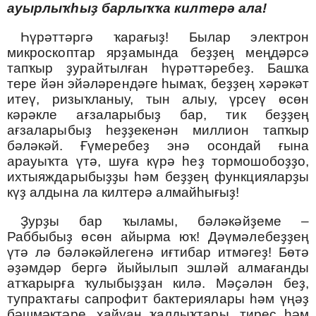
ауырлыҡһыҙ барлыҡҡа килтерә ала
!
Һүрәттәргә ҡарағыҙ
!
Былар электрон
микроскоптар ярҙамында беҙҙең меңдәрсә
тапҡыр ҙурайтылған һүрәттәребеҙ
.
Башҡа
тере йән эйәләрендәге һымаҡ, беҙҙең хәрәкәт
итеү, ризыҡланыу, тын алыу, үрсеү өсөн
кәрәкле ағзаларыбыҙ бар, тик беҙҙең
ағзаларыбыҙ һеҙҙекенән миллион тапҡыр
бәләкәй
.
Ғүмеребеҙ энә осондай ғына
арауыҡта үтә, шуға күрә һеҙ тормошобоҙҙо,
ихтыяждарыбыҙҙы һәм беҙҙең функцияларҙы
күҙ алдына ла килтерә алмайһығыҙ
!
Ҙурҙы бар ҡыламы, бәләкәйҙеме –
Раббыбыҙ өсөн айырма юҡ
!
Дәүмәлебеҙҙең
үтә лә бәләкәйлегенә иғтибар итмәгеҙ
!
Бөтә
әҙәмдәр бергә йыйылып эшләй алмағанды
атҡарырға ҡулыбыҙҙан килә
.
Мәҫәлән беҙ,
тупраҡтағы сапрофит бактериялары һәм үңәҙ
бәшмәктәре, хайуан ҡалдыҡтары, тиреҫ һәм